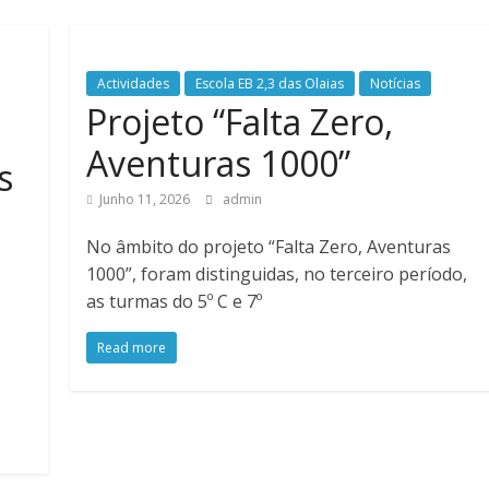
Actividades
Escola EB 2,3 das Olaias
Notícias
Projeto “Falta Zero,
Aventuras 1000”
s
Junho 11, 2026
admin
No âmbito do projeto “Falta Zero, Aventuras
1000”, foram distinguidas, no terceiro período,
as turmas do 5º C e 7º
Read more