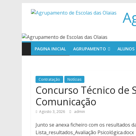
Skip
A
to
content
PAGINA INICIAL
AGRUPAMENTO
ALUNOS
Contratação
Notícias
Concurso Técnico de 
Comunicação
Agosto 3, 2026
admin
Junto se anexa ficheiro com os resultados da
Lista_resultados_Avaliação Psicológica.docx