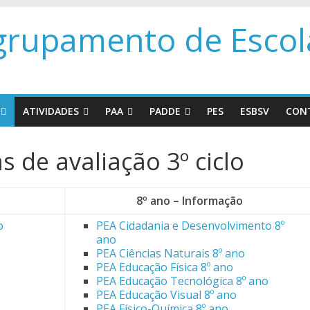
grupamento de Escola
ATIVIDADES
PAA
PADDE
PES
ESBSV
CON
s de avaliação 3º ciclo
8º ano – Informação
o
PEA Cidadania e Desenvolvimento 8º
ano
PEA Ciências Naturais 8º ano
PEA Educação Física 8º ano
PEA Educação Tecnológica 8º ano
PEA Educação Visual 8º ano
PEA Físico-Química 8º ano