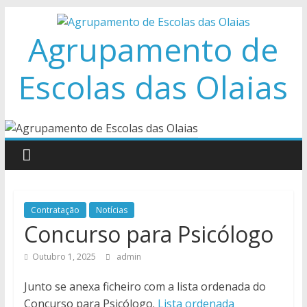
Skip
to
Agrupamento de
content
Escolas das Olaias
Contratação
Notícias
Concurso para Psicólogo
Outubro 1, 2025
admin
Junto se anexa ficheiro com a lista ordenada do
Concurso para Psicólogo.
Lista ordenada