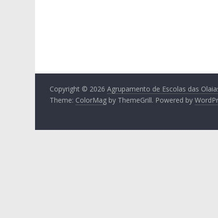
Copyright © 2026
Agrupamento de Escolas das Olaia
Theme:
ColorMag
by ThemeGrill. Powered by
WordPr