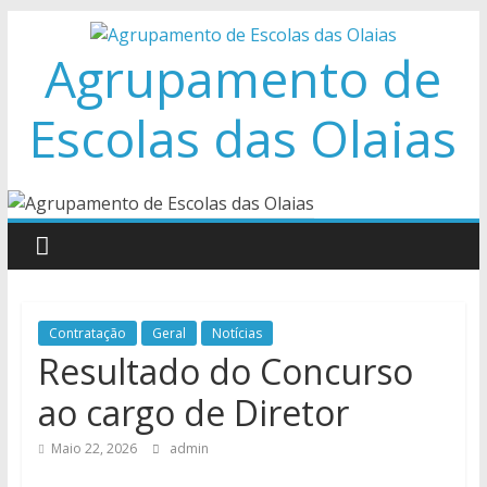
Skip
to
Agrupamento de
content
Escolas das Olaias
Contratação
Geral
Notícias
Resultado do Concurso
ao cargo de Diretor
Maio 22, 2026
admin